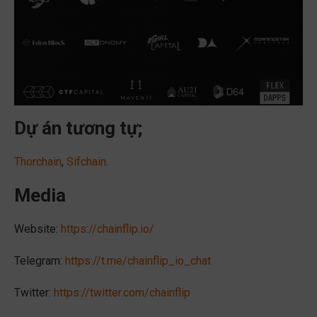
Dự án tương tự;
Thorchain
,
Sifchain
.
Media
Website:
https://chainflip.io/
Telegram:
https://t.me/chainflip_io_chat
Twitter:
https://twitter.com/chainflip