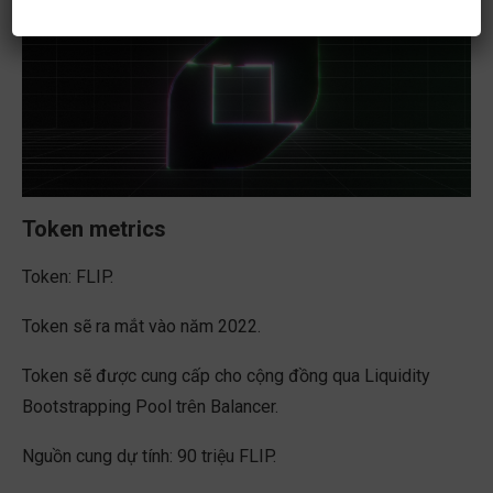
Token metrics
Token: FLIP.
Token sẽ ra mắt vào năm 2022.
Token sẽ được cung cấp cho cộng đồng qua Liquidity
Bootstrapping Pool trên Balancer.
Nguồn cung dự tính: 90 triệu FLIP.