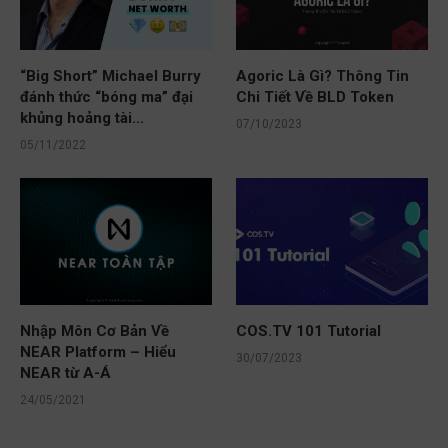
“Big Short” Michael Burry
Agoric Là Gì? Thông Tin
đánh thức “bóng ma” đại
Chi Tiết Về BLD Token
khủng hoảng tài...
07/10/2023
05/11/2022
Nhập Môn Cơ Bản Về
COS.TV 101 Tutorial
NEAR Platform – Hiểu
30/07/2023
NEAR từ A-Á
24/05/2021