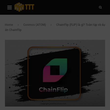
Home
Cosmos (ATOM)
ChainFlip (FLIP) là gì? Toàn tập về dự
án ChainFlip