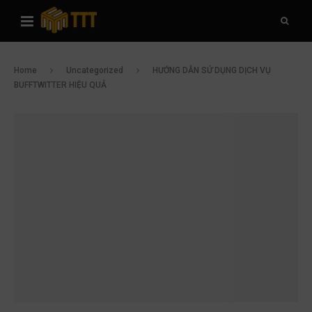
Home
Uncategorized
HƯỚNG DẪN SỬ DỤNG DỊCH VỤ
BUFFTWITTER HIỆU QUẢ