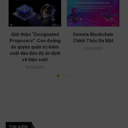
Giới thiệu “Designated
Somnia Blockchain
x
Proposers”: Con đường
Chính Thức Ra Mắt
do quyền quản trị kiểm
02/09/2025
soát dẫn đến độ ổn định
và hiệu suất
03/09/2025
TÌM KIẾM