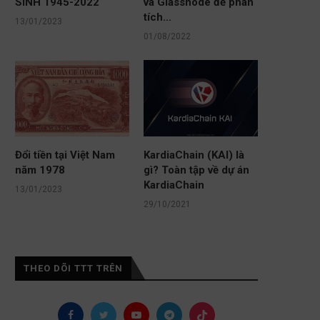
SINH 1945-2022
và Glassnode để phân
tích...
13/01/2023
01/08/2022
Đổi tiền tại Việt Nam
KardiaChain (KAI) là
năm 1978
gì? Toàn tập về dự án
KardiaChain
13/01/2023
29/10/2021
THEO DÕI TTT TRÊN