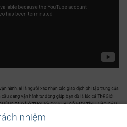
 vận hành, ai là người xác nhận các giao dịch phi tập trung của
àn cầu đang vận hành tự động giúp bạn dù là lúc cả Thế Giới
NG CHÚNG TA ĐÃ Ở THỜI KỲ SƠ KHAI CÓ MÁY TÍNH NÀO CẮM
(block subsidy) của bitcoin LÀ 1 PHẦN THƯỞNG ĐỂ
trách nhiệm
 LỜI NHUẬN BAN ĐẦU VÀ NGƯỜI SỬ DỤNG CHUYỂN