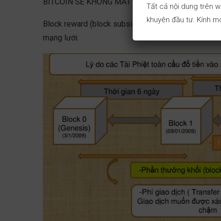
BITCOIN SẼ KHÔNG MẤT PHÍ.
Tất cả nội dung trên w
khuyên đầu tư. Kính mo
Block reward (block subsidy) của bitcoin là một cơ
mạng lưới.