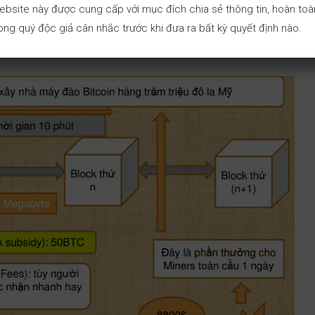
ebsite này được cung cấp với mục đích chia sẻ thông tin, hoàn toàn
ng quý độc giả cân nhắc trước khi đưa ra bất kỳ quyết định nào.
 chế hay để khuyến khích cộng đồng giữ mạng lưới, bảo vệ