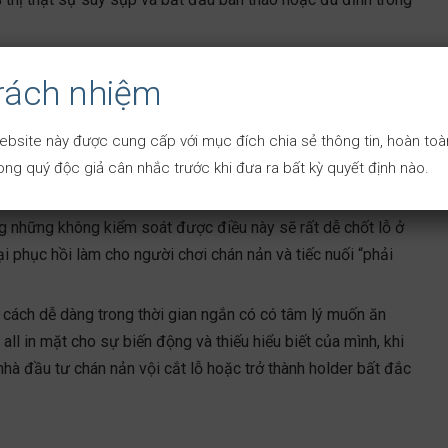
ầu tư nó quyết định 50% sự thành công trong thị trường này,
trách nhiệm
số vốn hiện có thậm chí là all in vào 1 lệnh và phó mặt cho
ra tâm lý lo sợ và không còn vốn để DCA thêm, khi giá tăng
lời phù hợp, sau đó giá lại điều chỉnh và tiếp tục cất lỗ tạo
ebsite này được cung cấp với mục đích chia sẻ thông tin, hoàn toàn
ng quý độc giả cân nhắc trước khi đưa ra bất kỳ quyết định nào.
có liên quan về đồng coin nào đó, sự chủ quan và tin tưởng
úng những không kiểm soát được điều này sẽ rất dễ chốt lỗ ở
ại phục hồi làm cho người chơi chán nản và tiếc nuối “phải
cách dễ dàng trong thời gian ngắn có có tâm lý muốn ăn
all in mặt cho sự biến động và thiếu hiểu biết của mình, khi
nhà đầu tư chán nản vội cắt lỗ hoặc trở thành holder bất đắc