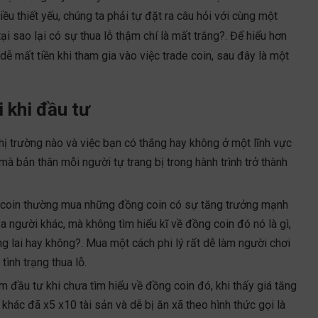
ều thiết yếu, chúng ta phải tự đặt ra câu hỏi với cùng một
ại sao lại có sự thua lỗ thậm chí là mất trắng?. Để hiểu hơn
ễ mất tiền khi tham gia vào việc trade coin, sau đây là một
 khi đầu tư
 thị trường nào và việc bạn có thắng hay không ở một lĩnh vực
à bản thân mỗi người tự trang bị trong hành trình trở thành
 coin thường mua những đồng coin có sự tăng trưởng mạnh
 người khác, mà không tìm hiểu kĩ về đồng coin đó nó là gì,
ơng lai hay không?. Mua một cách phi lý rất dễ làm người chơi
ình trạng thua lỗ.
m đầu tư khi chưa tìm hiểu về đồng coin đó, khi thấy giá tăng
khác đã x5 x10 tài sản và dễ bị ăn xã theo hình thức gọi là