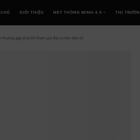
 CHỦ
GIỚI THIỆU
NĐT THÔNG MINH 4.0
THỊ TRƯỜ
 thường gặp phải khi tham gia đầu tư tiền điện tử