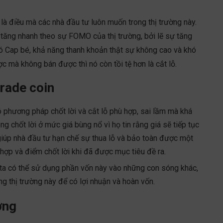
là điều mà các nhà đầu tư luôn muốn trong thị trường này.
tăng nhanh theo sự FOMO của thị trường, bởi lẽ sự tăng
ó Cap bé, khả năng thanh khoản thật sự không cao và khó
c mà không bán được thì nó còn tồi tệ hơn là cắt lỗ.
trade coin
ó phương pháp chốt lời và cắt lỗ phù hợp, sai lầm mà khá
g chốt lời ở mức giá bùng nổ vì họ tin rằng giá sẽ tiếp tục
ó giúp nhà đầu tư hạn chế sự thua lỗ và bảo toàn được một
 hợp và điểm chốt lời khi đã được mục tiêu đề ra.
g ta có thể sử dụng phần vốn này vào những con sóng khác,
g thị trường này để có lợi nhuận và hoàn vốn.
ờng