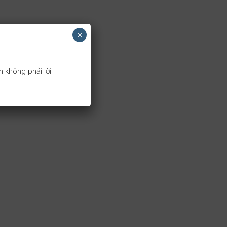
×
 không phải lời