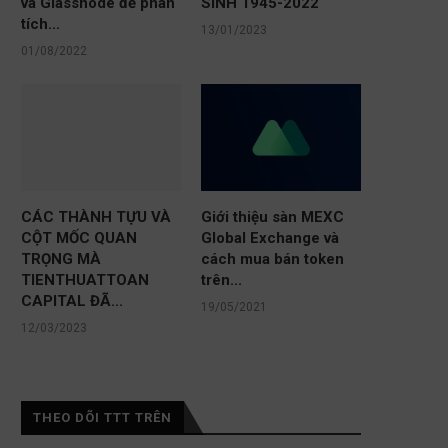
và Glassnode để phân
SINH 1945-2022
tích...
13/01/2023
01/08/2022
CÁC THÀNH TỰU VÀ
Giới thiệu sàn MEXC
CỘT MỐC QUAN
Global Exchange và
TRỌNG MÀ
cách mua bán token
TIENTHUATTOAN
trên...
CAPITAL ĐÃ...
19/05/2021
12/03/2023
THEO DÕI TTT TRÊN