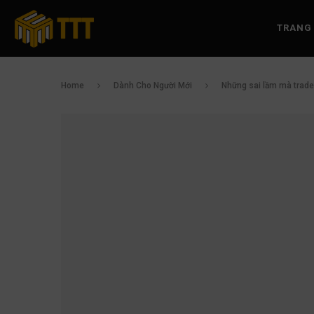
TRANG
Home
Dành Cho Người Mới
Những sai lầm mà trader