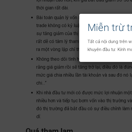
thời gian rất dài.
Bài toán quản lý vốn là cực kỳ quan trọng khi đ
Miễn trừ 
trade không có kỷ luật khi đánh 1 lệnh hơn 50% 
sự tăng giảm của thị trường, khi giá giảm gây 
rất dễ có tâm lý tham lam và không có điểm chốt 
Tất cả nội dung trên w
ra một vòng lập chỉ thua và thua.
khuyên đầu tư. Kính mo
Không theo dõi tình hình thị trường và tin tức 
rằng giá giảm rồi sẽ tăng trở lại, điều đó là đ
mức giá chia nhiều lần tài khoản và sau đó nó l
chi…”
Khi nhà đầu tư mới có được mức lợi nhuận một 
nhiều hơn và tiếp tục bơm vốn vào thị trường và 
đó thị trường đã bắt đầu có sự điều chỉnh làm 
dĩ.
Quá tham lam