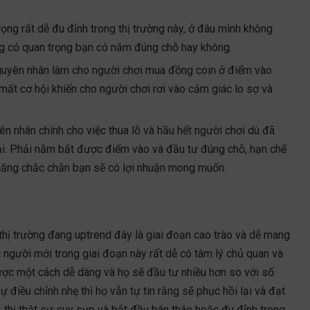
ọng rất dễ đu đỉnh trong thị trường này, ở đâu mình không
ũng có quan trọng bạn có nắm đúng chỗ hay không.
 nguyên nhân làm cho người chơi mua đồng coin ở điểm vào
 mất cơ hội khiến cho người chơi rơi vào cảm giác lo sợ và
nhân chính cho việc thua lỗ và hầu hết người chơi dù đã
ải. Phải nắm bắt được điểm vào và đầu tư đúng chỗ, hạn chế
 năng chắc chắn bạn sẽ có lợi nhuận mong muốn.
thị trường đang uptrend đây là giai đoạn cao trào và dễ mang
ng người mới trong giai đoạn này rất dễ có tâm lý chủ quan và
được một cách dễ dàng và họ sẽ đầu tư nhiều hơn so với số
ự điều chỉnh nhẹ thì họ vẫn tự tin rằng sẽ phục hồi lại và đạt
 thị thật sự suy sụp và bắt đầu bán tháo hoặc đu đỉnh trong