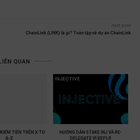
next post
ChainLink (LINK) là gì? Toàn tập về dự án ChainLink
 LIÊN QUAN
KIẾM TIỀN TRÊN X TỪ
HƯỚNG DẪN STAKE INJ VÀ RE-
SĂ
A-Z
DELEGATE VÍ KEPLR