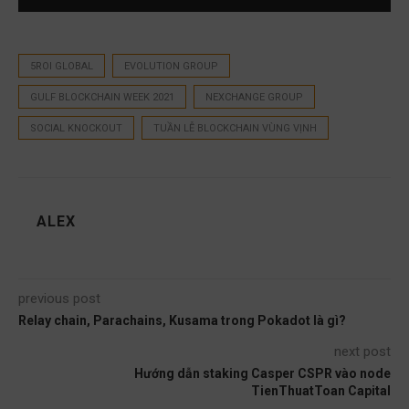
5ROI GLOBAL
EVOLUTION GROUP
GULF BLOCKCHAIN WEEK 2021
NEXCHANGE GROUP
SOCIAL KNOCKOUT
TUẦN LỄ BLOCKCHAIN VÙNG VỊNH
ALEX
previous post
Relay chain, Parachains, Kusama trong Pokadot là gì?
next post
Hướng dẫn staking Casper CSPR vào node
TienThuatToan Capital