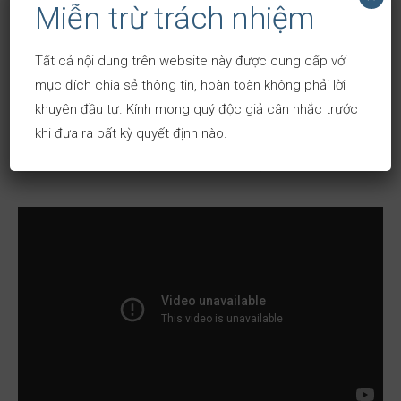
Miễn trừ trách nhiệm
Nick Spanos –
David Do – Co-
Co-founder của
Tất cả nội dung trên website này được cung cấp với
Jaafar Al Doori-
Founder, CEO
mục đích chia sẻ thông tin, hoàn toàn không phải lời
Zap và Bitcoin
Giám đốc Đối
5ROI Global
khuyên đầu tư. Kính mong quý độc giả cân nhắc trước
Pioneer
tác Chiến lược,
khi đưa ra bất kỳ quyết định nào.
LEAD Ventures