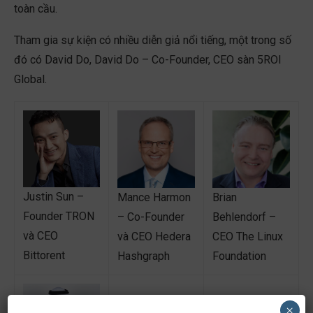
toàn cầu.
Tham gia sự kiện có nhiều diễn giả nổi tiếng, một trong số
đó có David Do, David Do – Co-Founder, CEO sàn 5ROI
Global.
Justin Sun –
Mance Harmon
Brian
Founder TRON
– Co-Founder
Behlendorf –
và CEO
và CEO Hedera
CEO The Linux
Bittorent
Hashgraph
Foundation
×