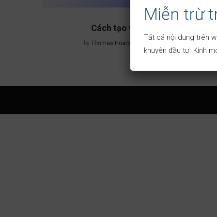
Miễn trừ 
Cách tạo ví Injective
Tất cả nội dung trên w
by
Thomas Hoang
12/09/2023
khuyên đầu tư. Kính mo