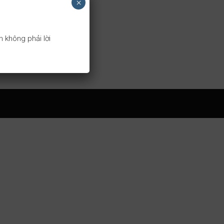
×
 không phải lời