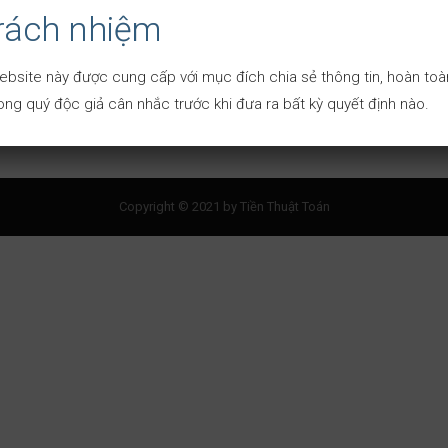
trách nhiệm
ebsite này được cung cấp với mục đích chia sẻ thông tin, hoàn toàn
ng quý độc giả cân nhắc trước khi đưa ra bất kỳ quyết định nào.
Copyright © 2021 by Tiền Thuật Toán