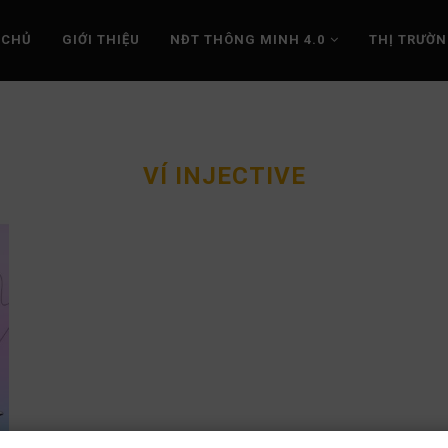
 CHỦ
GIỚI THIỆU
NĐT THÔNG MINH 4.0
THỊ TRƯỜ
VÍ INJECTIVE