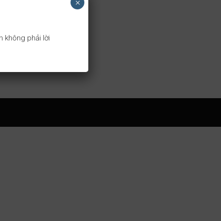
×
 không phải lời