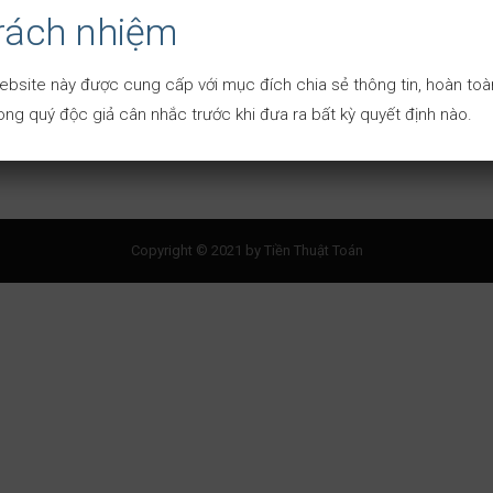
trách nhiệm
à
ebsite này được cung cấp với mục đích chia sẻ thông tin, hoàn toàn
ng quý độc giả cân nhắc trước khi đưa ra bất kỳ quyết định nào.
Copyright © 2021 by Tiền Thuật Toán