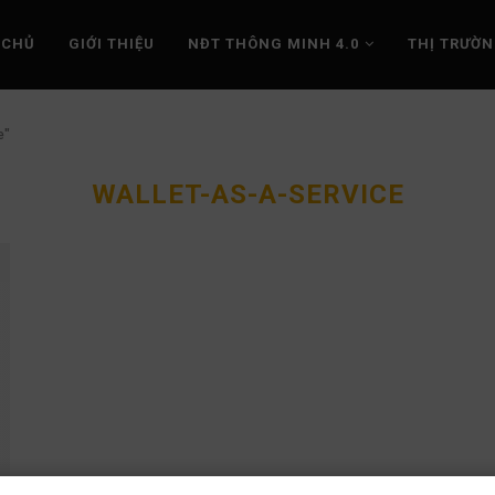
 CHỦ
GIỚI THIỆU
NĐT THÔNG MINH 4.0
THỊ TRƯỜ
e"
WALLET-AS-A-SERVICE