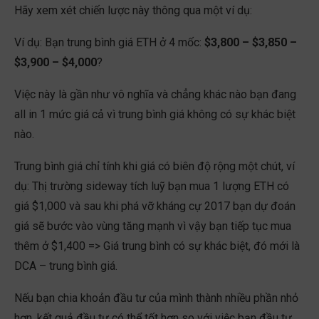
Hãy xem xét chiến lược này thông qua một ví dụ:
Ví dụ: Bạn trung bình giá ETH ở 4 mốc:
$3,800 – $3,850 –
$3,900 – $4,000
?
Việc này là gần như vô nghĩa và chẳng khác nào bạn đang
all in 1 mức giá cả vì trung bình giá không có sự khác biệt
nào.
Trung bình giá chỉ tính khi giá có biên độ rộng một chút, ví
dụ: Thị trường sideway tích luỹ bạn mua 1 lượng ETH có
giá $1,000 và sau khi phá vỡ kháng cự 2017 bạn dự đoán
giá sẽ bước vào vùng tăng mạnh vì vậy bạn tiếp tục mua
thêm ở $1,400 => Giá trung bình có sự khác biệt, đó mới là
DCA – trung bình giá.
Nếu bạn chia khoản đầu tư của mình thành nhiều phần nhỏ
hơn, kết quả đầu tư có thể tốt hơn so với việc bạn đầu tư