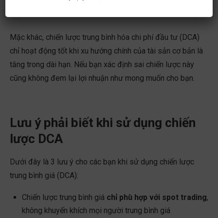
Mặc khác, chiến lược trung bình hóa chi phí đầu tư (DCA)
chỉ hoạt động tốt khi xu hướng chính của tài sản cơ bản là
tăng trong dài hạn. Nếu bạn xác định sai chiến lược này
cũng không đem lại lợi nhuận như mong muốn cho bạn.
Lưu ý phải biết khi sử dụng chiến
lược DCA
Dưới đây là 3 lưu ý cho các bạn khi sử dụng chiến lược
trung bình giá (DCA):
Chiến lược trung bình giá
chỉ phù hợp với spot trading
,
không khuyến khích mọi người trung bình giá