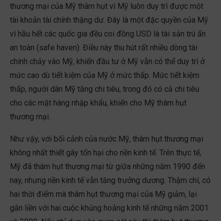
thương mại của Mỹ thâm hụt vì Mỹ luôn duy trì được một
tài khoản tài chính thặng dư. Đây là một đặc quyền của Mỹ
vì hầu hết các quốc gia đều coi đồng USD là tài sản trú ẩn
an toàn (safe haven). Điều này thu hút rất nhiều dòng tài
chính chảy vào Mỹ, khiến đầu tư ở Mỹ vẫn có thể duy trì ở
mức cao dù tiết kiệm của Mỹ ở mức thấp. Mức tiết kiệm
thấp, người dân Mỹ tăng chi tiêu, trong đó có cả chi tiêu
cho các mặt hàng nhập khẩu, khiến cho Mỹ thâm hụt
thương mại.
Như vậy, với bối cảnh của nước Mỹ, thâm hụt thương mại
không nhất thiết gây tổn hại cho nền kinh tế. Trên thực tế,
Mỹ đã thâm hụt thương mại từ giữa những năm 1990 đến
nay, nhưng nền kinh tế vẫn tăng trưởng dương. Thậm chí, có
hai thời điểm mà thâm hụt thương mại của Mỹ giảm, lại
gắn liền với hai cuộc khủng hoảng kinh tế những năm 2001