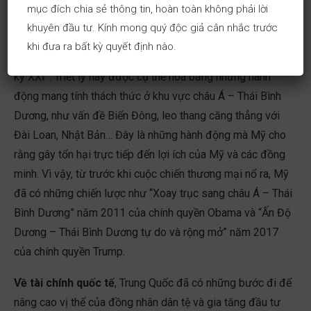
mục đích chia sẻ thông tin, hoàn toàn không phải lời
Tiểu Bình những năm 1990, Trung Quốc đã chuyển sang tư
khuyên đầu tư. Kính mong quý độc giả cân nhắc trước
tưởng Tập Cận Bình vào năm 2017 về “giấc mơ Trung Hoa”
khi đưa ra bất kỳ quyết định nào.
nhằm trở thành “siêu cường hàng đầu thế giới vào giữa thế
kỷ XXI”. Triết lý này được cụ thể hóa bằng những hành
động mang tính thách thức ở khu vực châu Á – Thái Bình
Dương, như vấn đề Biển Đông, leo thang căng thẳng với
Đài Loan, Nhật Bản… Đây là những hành động mà Mỹ cho
rằng gây tổn hại trực tiếp đến lợi ích của Mỹ và các đồng
minh. Vì vậy, từ trước khi cuộc chiến thương mại nổ ra, Mỹ
đã có những chiến lược như “Xoay trục sang châu Á – Thái
Bình Dương” năm 2011 của chính quyền Obama và “Ấn Độ
Dương – Thái Bình Dương tự do và rộng mở” năm 2017
của chính quyền Trump.
Về tài chính quốc tế
, Trung Quốc đã có những bước đi để
nâng cao vị thế của đồng nhân dân tệ và gia tăng đầu tư