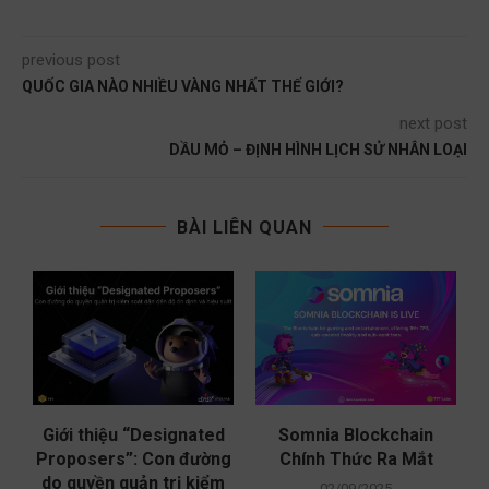
previous post
QUỐC GIA NÀO NHIỀU VÀNG NHẤT THẾ GIỚI?
next post
DẦU MỎ – ĐỊNH HÌNH LỊCH SỬ NHÂN LOẠI
BÀI LIÊN QUAN
Giới thiệu “Designated
Somnia Blockchain
x
Proposers”: Con đường
Chính Thức Ra Mắt
do quyền quản trị kiểm
02/09/2025