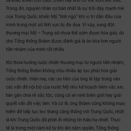
xa khác khiến cho cuộc chiến này khó có thể sớm kết thúc.
Trong đó, nguyên nhân cơ bản nhất là sự trỗi dậy mạnh mẽ
của Trung Quốc, khiến Mỹ “tỉnh ngộ” khi vị trí dẫn đầu của
mình trong một số lĩnh vực bị đe dọa. Vì vậy, xung đột
thương mại Mỹ – Trung sẽ chưa thể sớm được hòa giải, dù
cho Tổng thống Biden được đánh giá là ôn hòa hơn người
tiền nhiệm của mình rất nhiều.
Khi thừa hưởng cuộc chiến thương mại từ người tiền nhiệm,
Tổng thống Biden không chịu nhiều áp lực phải hòa giải
cuộc chiến. Hiện nay, các ưu tiên của ông là tập trung vào
các vấn đề nội bộ của nước Mỹ như kế hoạch tiêm vắc xin,
hàn gắn chia rẽ sắc tộc, củng cố an ninh biên giới hay giải
quyết vấn đề việc làm. Và có lẽ, ông Biden cũng không mạo
hiểm để tiếp tục leo thang căng thẳng với Trung Quốc, nhất
là khi Trung Quốc đã phát đi những tín hiệu hạ nhiệt. Thực
tế là trong một năm kể từ khi lên nắm quyền, Tổng thống