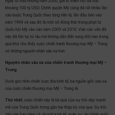
ngay từ đầu những năm 2000, giá trị thâm hụt đã đạt
khoảng 100 tỷ USD. Chính quyền Mỹ cũng đã rất nhiều lần
cáo buộc Trung Quốc thao túng tiền tệ, lần đầu tiên vào
năm 1994 và sau đó là một số động thái trừng phạt từ
Quốc hội Mỹ vào các năm 2005 và 2010. Việc các vấn đề
này đã tồn tại từ lâu mà không dẫn đến xung đột nào trong
quá khứ cho thấy cuộc chiến tranh thương mại Mỹ – Trung
có những nguyên nhân sâu xa hơn.
Nguyên nhân sâu xa của chiến tranh thương mại Mỹ –
Trung
Dưới góc nhìn chiến lược địa kinh tế, ba nguồn gốc sâu xa
của cuộc chiến thương mại Mỹ – Trung là:
Thứ nhất
, cuộc chiến này là hệ quả của sự trỗi dậy mạnh
mẽ của Trung Quốc trong gần hai thập kỷ vừa qua. Sự trỗi
dậy này bao hàm cả về mặt kinh tế, quân sự, tài chính quốc