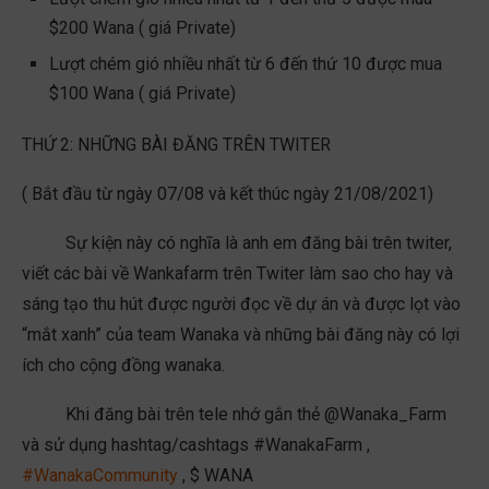
$200 Wana ( giá Private)
Lượt chém gió nhiều nhất từ 6 đến thứ 10 được mua
$100 Wana ( giá Private)
THỨ 2: NHỮNG BÀI ĐĂNG TRÊN TWITER
( Bắt đầu từ ngày 07/08 và kết thúc ngày 21/08/2021)
Sự kiện này có nghĩa là anh em đăng bài trên twiter,
viết các bài về Wankafarm trên Twiter làm sao cho hay và
sáng tạo thu hút được người đọc về dự án và được lọt vào
“mắt xanh” của team Wanaka và những bài đăng này có lợi
ích cho cộng đồng wanaka.
Khi đăng bài trên tele nhớ gắn thẻ @Wanaka_Farm
và sử dụng hashtag/cashtags #WanakaFarm ,
#WanakaCommunity
, $ WANA