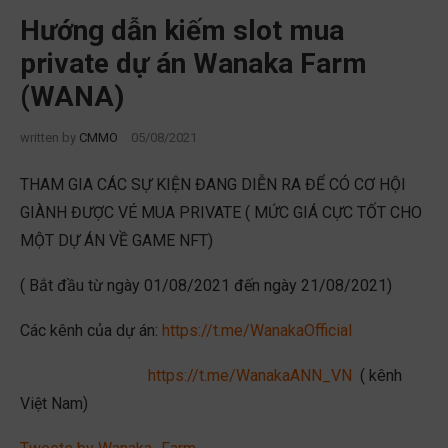
Hướng dẫn kiếm slot mua
private dự án Wanaka Farm
(WANA)
written by
CMMO
05/08/2021
THAM GIA CÁC SỰ KIỆN ĐANG DIỄN RA ĐỂ CÓ CƠ HỘI
GIÀNH ĐƯỢC VÉ MUA PRIVATE ( MỨC GIÁ CỰC TỐT CHO
MỘT DỰ ÁN VỀ GAME NFT)
( Bắt đầu từ ngày 01/08/2021 đến ngày 21/08/2021)
Các kênh của dự án:
https://t.me/WanakaOfficial
https://t.me/WanakaANN_VN
( kênh
Việt Nam)