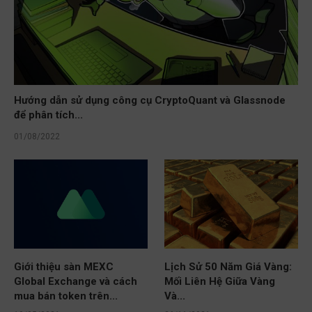
Hướng dẫn sử dụng công cụ CryptoQuant và Glassnode
để phân tích...
01/08/2022
Giới thiệu sàn MEXC
Lịch Sử 50 Năm Giá Vàng:
Global Exchange và cách
Mối Liên Hệ Giữa Vàng
mua bán token trên...
Và...