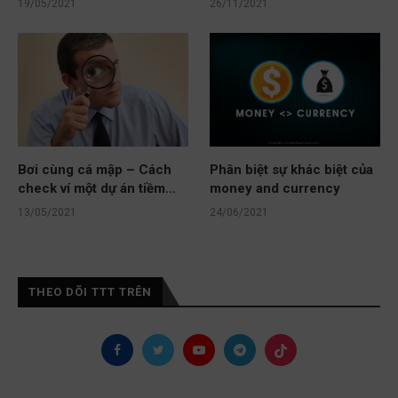
19/05/2021
26/11/2021
Bơi cùng cá mập – Cách
Phân biệt sự khác biệt của
check ví một dự án tiềm...
money and currency
13/05/2021
24/06/2021
THEO DÕI TTT TRÊN