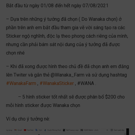
Bắt đầu từ ngày 01/08 đến hết ngày 07/08/2021
– Dựa trên những ý tưởng đã chọn ( Do Wanaka chọn) ở
phần trên anh em bắt đầu tham gia vẽ vời sáng tạo ra các
Sticker ngộ nghĩnh, độc lạ theo phong cách riêng của mình,
nhưng cần phải bám sát nội dung của ý tưởng đã được
chọn nhé
– Khi đã xong được hình theo chủ đề đã chọn anh em đăng
lên Twiter và gắn thẻ @Wanaka_Farm và sử dụng hashtag
#WanakaFarm
,
#WanakaSticker
, #WANA .
– 5 hình sticker tốt nhất sẽ được phân bổ $200 cho
mỗi hình sticker được Wanaka chọn
Ví dụ cho ý tưởng nè: