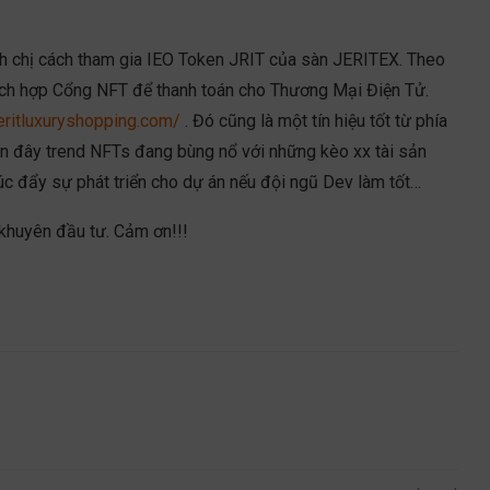
 chị cách tham gia IEO Token JRIT của sàn JERITEX. Theo
 Tích hợp Cổng NFT để thanh toán cho Thương Mại Điện Tử.
jeritluxuryshopping.com/
. Đó cũng là một tín hiệu tốt từ phía
gần đây trend NFTs đang bùng nổ với những kèo xx tài sản
húc đẩy sự phát triển cho dự án nếu đội ngũ Dev làm tốt…
 khuyên đầu tư. Cảm ơn!!!