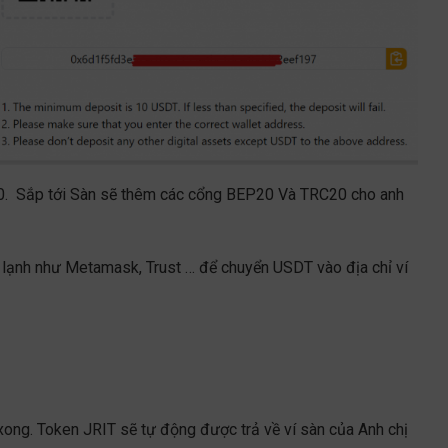
20. Sắp tới Sàn sẽ thêm các cổng BEP20 Và TRC20 cho anh
 ví lạnh như Metamask, Trust … để chuyển USDT vào địa chỉ ví
ong. Token JRIT sẽ tự động được trả về ví sàn của Anh chị