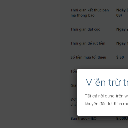
Miễn trừ 
Tất cả nội dung trên w
khuyên đầu tư. Kính mo