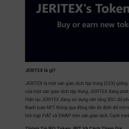
JERITEX là gì?
JERITEX là một sàn giao dịch tập trung (CEX) giốn
của một sàn giao dịch tập trung, JERITEX đang phát 
Hiện tại JERITEX đang sử dụng nền tảng BSC để phá
thanh toán NFT thông qua đồng tiền ổn định để mở rộ
tích hợp FIAT và SWAP trên sàn giao dịch. Cạnh tranh
Thông Tin IEO Token JRIT Và Cách Tham Gia