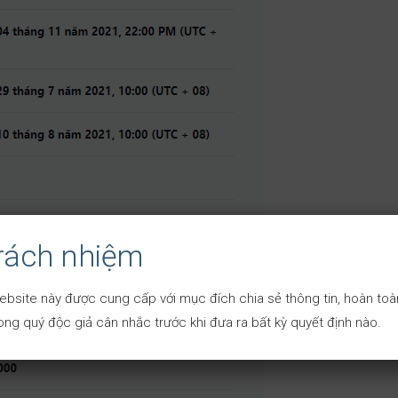
trách nhiệm
ebsite này được cung cấp với mục đích chia sẻ thông tin, hoàn toàn
ng quý độc giả cân nhắc trước khi đưa ra bất kỳ quyết định nào.