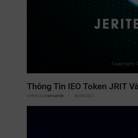
Thông Tin IEO Token JRIT V
written by
namcandy
06/08/2021