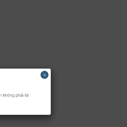
×
 không phải lời