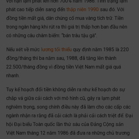
với nạn lạm phát lên hơn 700% năm 1986. Tình trạng lạm
phát cao tiếp diễn sang đến
thập niên 1990
sau đó. Với
đồng tiền mất giá, dân chúng cố mua vàng tích trữ. Tiền
trong ngân hàng khi rút ra thì giá trị thấp hơn ban đầu nên
có những câu châm biếm: “bán trâu tậu gà”.
Nếu xét về mức
lương tối thiểu
quy định năm 1985 là 220
đồng/tháng thì ba năm sau, 1988, đã tăng lên thành
22.500/tháng đồng vì đồng tiền Việt Nam mất giá quá
nhanh.
Tuy kế hoạch đổi tiền không diễn ra như kế hoạch do sự
chắp vá giữa cải cách với mô hình cũ, gây ra lạm phát
nghiêm trọng, song chính điều này đã làm cho các cấp các
ngành nhận ra rằng đã cải cách là phải cải cách triệt để. Đại
hội Đại biểu Toàn quốc lần thứ sáu của Đảng Cộng sản
Việt Nam tháng 12 năm 1986 đã đưa ra những chủ trương