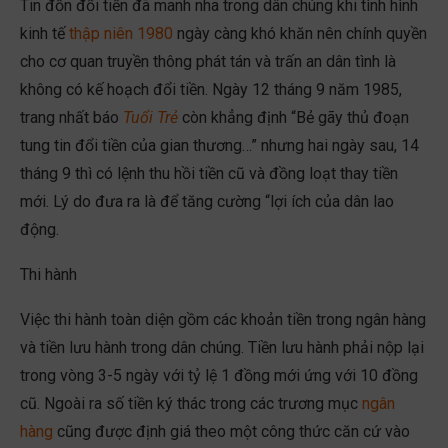
Tin đồn đổi tiền đã manh nha trong dân chúng khi tình hình
kinh tế
thập niên 1980
ngày càng khó khăn nên chính quyền
cho cơ quan truyền thông phát tán và trấn an dân tình là
không có kế hoạch đổi tiền. Ngày 12 tháng 9 năm 1985,
trang nhất báo
Tuổi Trẻ
còn khẳng định “Bẻ gãy thủ đoạn
tung tin đổi tiền của gian thương…” nhưng hai ngày sau, 14
tháng 9 thì có lệnh thu hồi tiền cũ và đồng loạt thay tiền
mới. Lý do đưa ra là để tăng cường “lợi ích của dân lao
động.
Thi hành
Việc thi hành toàn diện gồm các khoản tiền trong ngân hàng
và tiền lưu hành trong dân chúng. Tiền lưu hành phải nộp lại
trong vòng 3-5 ngày với tỷ lệ 1 đồng mới ứng với 10 đồng
cũ. Ngoài ra số tiền ký thác trong các trương mục
ngân
hàng
cũng được định giá theo một công thức căn cứ vào