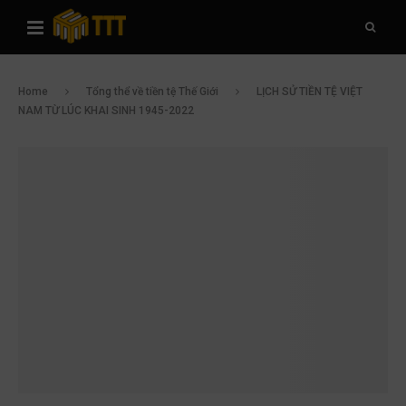
Home
Tổng thể về tiền tệ Thế Giới
LỊCH SỬ TIỀN TỆ VIỆT
NAM TỪ LÚC KHAI SINH 1945-2022