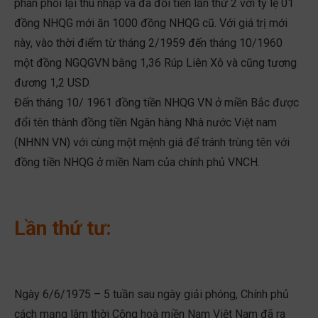
phân phối lại thu nhập và đã đổi tiền lần thứ 2 với tỷ lệ 01
đồng NHQG mới ăn 1000 đồng NHQG cũ. Với giá trị mới
này, vào thời điểm từ tháng 2/1959 đến tháng 10/1960
một đồng NGQGVN bằng 1,36 Rúp Liên Xô và cũng tương
đương 1,2 USD.
Đến tháng 10/ 1961 đồng tiền NHQG VN ở miền Bắc được
đổi tên thành đồng tiền Ngân hàng Nhà nước Việt nam
(NHNN VN) với cùng một mệnh giá để tránh trùng tên với
đồng tiền NHQG ở miền Nam của chính phủ VNCH.
Lần thứ tư:
Ngày 6/6/1975 – 5 tuần sau ngày giải phóng, Chính phủ
cách mạng lâm thời Cộng hoà miền Nam Việt Nam đã ra