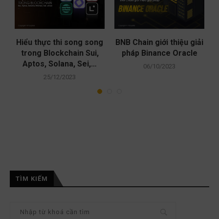
)
Hiểu thực thi song song
BNB Chain giới thiệu giải
I
trong Blockchain Sui,
pháp Binance Oracle
Aptos, Solana, Sei,…
06/10/2023
25/12/2023
TÌM KIẾM