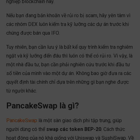
nghiệp blockchain này.
Nếu bạn đang băn khoăn về rủi ro bị scam, hãy yên tâm vì
các nhóm DEX luôn kiểm tra kỹ lưỡng các dự án trước khi
chúng được bán qua IFO.
Tuy nhiên, bạn cần lưu ý là bất kể quy trình kiểm tra nghiêm
ngặt và kỹ lưỡng đến đâu thì luôn có thể có rủi ro. Vì vậy, là
một nhà đầu tư, bạn cần phải nghiên cứu trước khi đầu tư
số tiền của mình vào một dự án. Không bao giờ đưa ra các
quyết định tài chính chỉ dựa trên những gì bạn nghe được
từ người khác.
PancakeSwap là gì?
PancakeSwap
là một sàn giao dịch phi tập trung, giúp
người dùng có thể
swap các token BEP-20
. Cách thức
hoạt động của nó khá giống với Uniswap và SushiSwap. Về