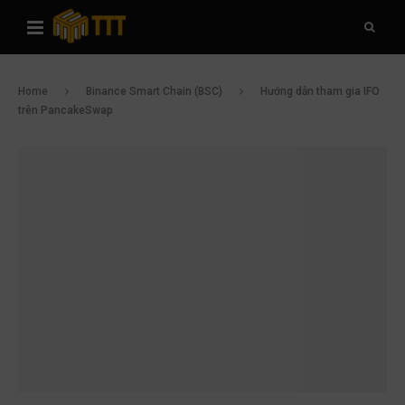
Home
Binance Smart Chain (BSC)
Hướng dẫn tham gia IFO
trên PancakeSwap