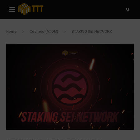
Home
Cosmos (ATOM)
STAKING SEI NETWORK