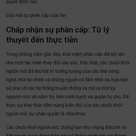
quyết định nào.
Giải mã sự phân cấp của Sei
Chấp nhận sự phân cấp: Từ lý
thuyết đến thực tiễn
Trong những năm gần đây, khái niệm phân cấp đã nổi lên
như một tác nhân thay đổi sâu sắc. Đặc biệt, các chuỗi khối
nguồn mở đã thu hút trí tưởng tượng của các nhà công
nghệ, nhà tài chính và những người có tầm nhìn xa, hứa hẹn
sẽ phá vỡ các hệ thống truyền thống và mở ra một kỷ
nguyên mới về niềm tin, tính minh bạch và quyền tự chủ. Để
thực sự khai thác tiềm năng biến đổi của các chuỗi khối
nguồn mở, sự phân quyền là chìa khóa.
Các chuỗi khối nguồn mở, chẳng hạn như mạng Bitcoin và
Ethereum, hoạt động trên các hệ thống phân tán nơi thông