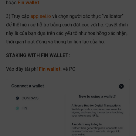
hoặc
Fin wallet.
3) Truy cập
app.sei.io
và chọn người xác thực “validator”
để thể hiện sự hỗ trợ bằng cách đặt cọc với họ. Quyết định
này là của bạn dựa trên các yếu tố như hoa hồng xác nhận,
thời gian hoạt động và thông tin liên lạc của họ.
STAKING WITH FIN WALLET:
Vào đây tải phí
Fin wallet.
về PC