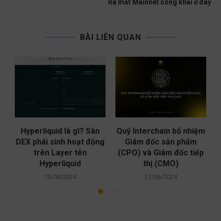
Ra mắt Mainnet công khai ở đây
BÀI LIÊN QUAN
ào
Hyperliquid là gì? Sàn
Quỹ Interchain bổ nhiệm
g
DEX phái sinh hoạt động
Giám đốc sản phẩm
trên Layer tên
(CPO) và Giám đốc tiếp
Hyperliquid
thị (CMO)
15/08/2024
21/06/2024