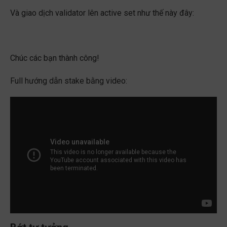
Và giao dịch validator lên active set như thế này đây:
Chúc các bạn thành công!
Full hướng dẫn stake bằng video: