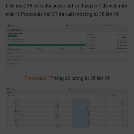
hiện tại là 38 validator active set và đang có 1 đề xuất mới
nhất là Proposals thứ 37 đề xuất mở rộng từ 38 lên 39
Proposals 37
nâng số lượng từ 38 lên 39