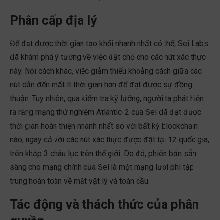
Phân cấp
địa lý
Để đạt được thời gian tạo khối nhanh nhất có thể, Sei Labs
đã khám phá ý tưởng về việc đặt chỗ cho các nút xác thực
này. Nói cách khác, việc giảm thiểu khoảng cách giữa các
nút dẫn đến mất ít thời gian hơn để đạt được sự đồng
thuận. Tuy nhiên, qua kiểm tra kỹ lưỡng, người ta phát hiện
ra rằng mạng thử nghiệm Atlantic-2 của Sei đã đạt được
thời gian hoàn thiện nhanh nhất so với bất kỳ blockchain
nào, ngay cả với các nút xác thực được đặt tại 12 quốc gia,
trên khắp 3 châu lục trên thế giới. Do đó, phiên bản sẵn
sàng cho mạng chính của Sei là một mạng lưới phi tập
trung hoàn toàn về mặt vật lý và toàn cầu.
Tác động và thách thức của phân