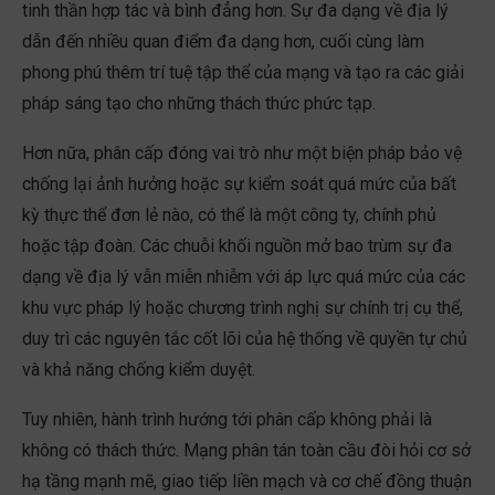
tinh thần hợp tác và bình đẳng hơn. Sự đa dạng về địa lý
dẫn đến nhiều quan điểm đa dạng hơn, cuối cùng làm
phong phú thêm trí tuệ tập thể của mạng và tạo ra các giải
pháp sáng tạo cho những thách thức phức tạp.
Hơn nữa, phân cấp đóng vai trò như một biện pháp bảo vệ
chống lại ảnh hưởng hoặc sự kiểm soát quá mức của bất
kỳ thực thể đơn lẻ nào, có thể là một công ty, chính phủ
hoặc tập đoàn. Các chuỗi khối nguồn mở bao trùm sự đa
dạng về địa lý vẫn miễn nhiễm với áp lực quá mức của các
khu vực pháp lý hoặc chương trình nghị sự chính trị cụ thể,
duy trì các nguyên tắc cốt lõi của hệ thống về quyền tự chủ
và khả năng chống kiểm duyệt.
Tuy nhiên, hành trình hướng tới phân cấp không phải là
không có thách thức. Mạng phân tán toàn cầu đòi hỏi cơ sở
hạ tầng mạnh mẽ, giao tiếp liền mạch và cơ chế đồng thuận