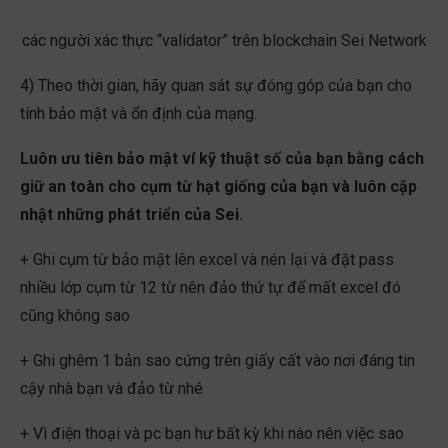
các người xác thực “validator” trên blockchain Sei Network
4) Theo thời gian, hãy quan sát sự đóng góp của bạn cho
tính bảo mật và ổn định của mạng.
Luôn ưu tiên bảo mật ví kỹ thuật số của bạn bằng cách
giữ an toàn cho cụm từ hạt giống của bạn và luôn cập
nhật những phát triển của Sei.
+ Ghi cụm từ bảo mật lên excel và nén lại và đặt pass
nhiều lớp cụm từ 12 từ nên đảo thứ tự để mất excel đó
cũng không sao
+ Ghi ghêm 1 bản sao cứng trên giấy cất vào nơi đáng tin
cậy nhà bạn và đảo từ nhé
+ Vì điện thoại và pc bạn hư bất kỳ khi nào nên việc sao