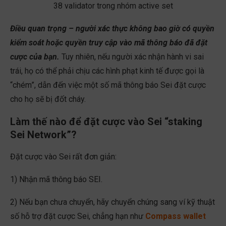
38 validator trong nhóm active set
Điều quan trọng – người xác thực không bao giờ có quyền
kiểm soát hoặc quyền truy cập vào mã thông báo đã đặt
cược của bạn.
Tuy nhiên, nếu người xác nhận hành vi sai
trái, họ có thể phải chịu các hình phạt kinh tế được gọi là
“chém”, dẫn đến việc một số mã thông báo Sei đặt cược
cho họ sẽ bị đốt cháy.
Làm thế nào để đặt cược vào Sei “staking
Sei Network”?
Đặt cược vào Sei rất đơn giản:
1) Nhận mã thông báo SEI.
2) Nếu bạn chưa chuyển, hãy chuyển chúng sang ví kỹ thuật
số hỗ trợ đặt cược Sei, chẳng hạn như
Compass wallet