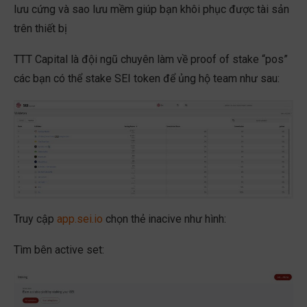
lưu cứng và sao lưu mềm giúp bạn khôi phục được tài sản
trên thiết bị
TTT Capital là đội ngũ chuyên làm về proof of stake “pos”
các bạn có thể stake SEI token để ủng hộ team như sau:
Truy cập
app.sei.io
chọn thẻ inacive như hình:
Tìm bên active set: