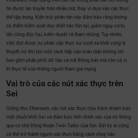
tin được lan truyền trên nhiều nút, thay vì dựa vào các thực
thể tập trung. Kiến trúc phân tán này đảm bảo rằng không
có điểm kiểm soát duy nhất nào tồn tại, giảm nguy cơ bị
tấn công độc hại, kiểm duyệt và tham nhũng. Tuy nhiên,
việc đạt được sự phân cấp thực sự vượt xa khát vọng lý
thuyết; nó đòi hỏi một cách tiếp cận toàn diện không chỉ
bao gồm phân phối dữ liệu và mã thông báo mà còn cả vị
trí thực tế của những người tham gia mạng.
Vai trò của các nút xác thực trên
Sei
Giống như Ethereum, các nút xác thực chịu trách nhiệm bảo
mật chuỗi khối Sei và đảm bảo tính chính xác của nó thông
qua cơ chế Đồng thuận Twin Turbo của Sei. Bất kỳ ai cũng
có thể trở thành người xác thực bằng cách chạy các