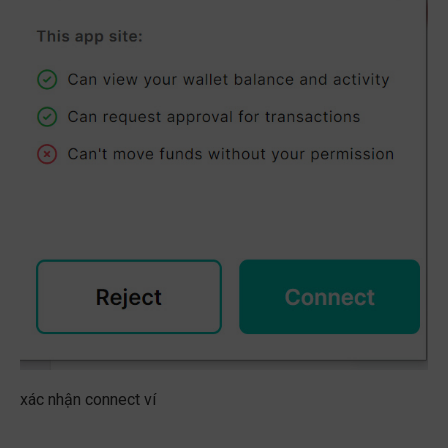
xác nhận connect ví