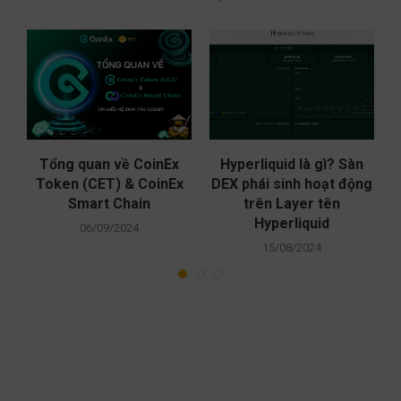
c
Tổng quan về CoinEx
Hyperliquid là gì? Sàn
Q
Token (CET) & CoinEx
DEX phái sinh hoạt động
Smart Chain
trên Layer tên
Hyperliquid
06/09/2024
15/08/2024