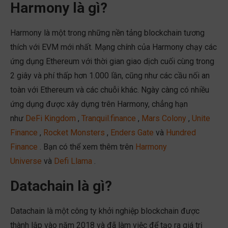
Harmony là gì?
Harmony là một trong những nền tảng blockchain tương
thích với EVM mới nhất. Mạng chính của Harmony chạy các
ứng dụng Ethereum với thời gian giao dịch cuối cùng trong
2 giây và phí thấp hơn 1.000 lần, cũng như các cầu nối an
toàn với Ethereum và các chuỗi khác. Ngày càng có nhiều
ứng dụng được xây dựng trên Harmony, chẳng hạn
như
DeFi Kingdom
,
Tranquil.finance
,
Mars Colony
,
Unite
Finance
,
Rocket Monsters
,
Enders Gate
và
Hundred
Finance
. Bạn có thể xem thêm trên
Harmony
Universe
và
Defi Llama
.
Datachain là gì?
Datachain là một công ty khởi nghiệp blockchain được
thành lập vào năm 2018 và đã làm việc để tạo ra giá trị