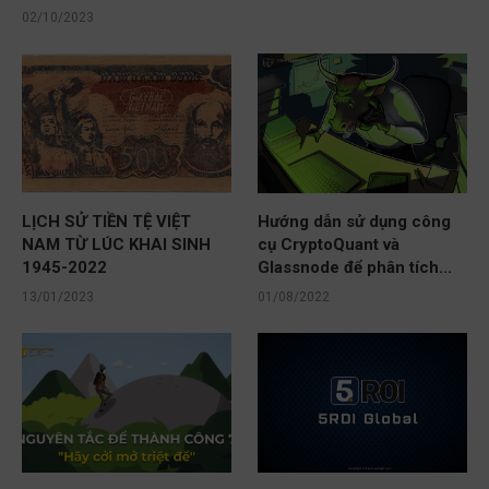
02/10/2023
LỊCH SỬ TIỀN TỆ VIỆT
Hướng dẫn sử dụng công
NAM TỪ LÚC KHAI SINH
cụ CryptoQuant và
1945-2022
Glassnode để phân tích...
13/01/2023
01/08/2022