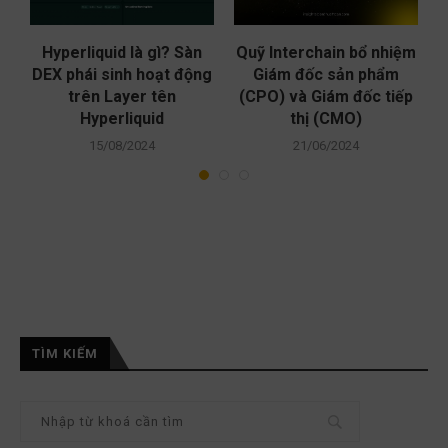
ào
Hyperliquid là gì? Sàn
Quỹ Interchain bổ nhiệm
g
DEX phái sinh hoạt động
Giám đốc sản phẩm
trên Layer tên
(CPO) và Giám đốc tiếp
Hyperliquid
thị (CMO)
15/08/2024
21/06/2024
TÌM KIẾM